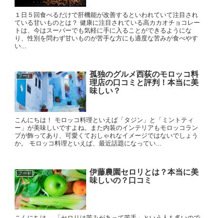
１日５回食べるだけで肝機能が改善するといわれていて注目され
ている甘いものとは？ 健康に注目されている高カカオチョコレー
トは、今はスーパーでも気軽に手に入ることができるようにな
り、性別を問わず甘いものが苦手な方にも適度な苦みが食べやす
い...
孤独のグルメ西荻のモロッコ料
フード
理店の口コミと評判！本当に美
味しい？
こんにちは！ モロッコ料理といえば「タジン」と「ミントティ
ー」が美味しいですよね。また内装のインテリアもモロッコラン
プが飾ってあり、可愛くておしゃれなイメージではないでしょう
か。 モロッコ料理といえば、最近話題になってい...
伊藤農園セロリとは？本当に美
フード
味しいの？口コミ
こんにちは。 「セロリは苦みがあって苦手」という人も多いので