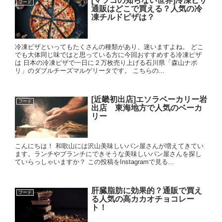
[マツコの知らない世界]冷凍ピザ
フード
通販はどこで買える？人気の冷
凍チルドピザは？
冷凍ピザといってもたくさんの種類があり、迷いますよね。 どこ
でも大体同じ味ではと思っている方に今回おすすめする冷凍ピザ
は 日本の冷凍ピザで一日に２万枚売り上げる石川県「森山ナポ
リ」のダブルチーズマルゲリータです。 こちらの...
[近畿初出店]エソラベーカリー岩
フード
出店 東海地方で人気のベーカ
リー
こんにちは！ 和歌山には沢山美味しいパン屋さんが増えてきてい
ます。ランチやブランチにできそうな美味しいパン屋さんを探し
ていらっしゃいますか？ この投稿をInstagramで見る...
肝臓脂肪に効果的？通販で買え
フード
る人気の高カカオチョコレー
ト！