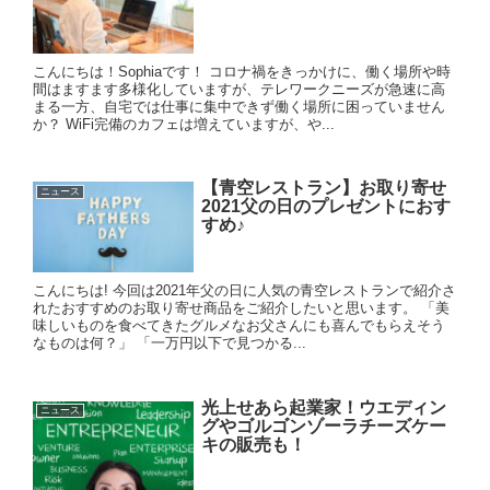
こんにちは！Sophiaです！ コロナ禍をきっかけに、働く場所や時
間はますます多様化していますが、テレワークニーズが急速に高
まる一方、自宅では仕事に集中できず働く場所に困っていません
か？ WiFi完備のカフェは増えていますが、や...
【青空レストラン】お取り寄せ
ニュース
2021父の日のプレゼントにおす
すめ♪
こんにちは! 今回は2021年父の日に人気の青空レストランで紹介さ
れたおすすめのお取り寄せ商品をご紹介したいと思います。 「美
味しいものを食べてきたグルメなお父さんにも喜んでもらえそう
なものは何？」 「一万円以下で見つかる...
光上せあら起業家！ウエディン
ニュース
グやゴルゴンゾーラチーズケー
キの販売も！