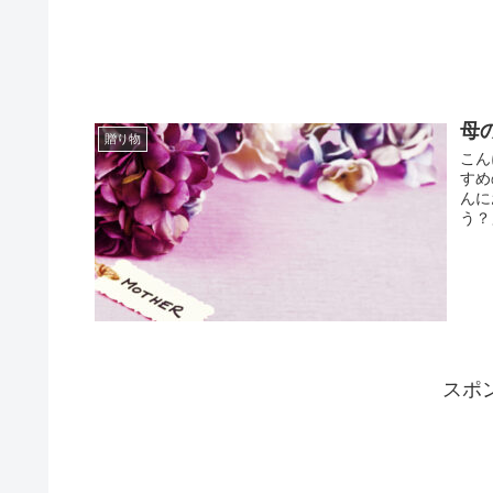
母
贈り物
こん
すめ
んに
う？
スポ